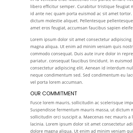
libero efficitur semper. Curabitur tristique feugia
id ante nec quam porta euismod ac sit amet tortor. C
dictum molestie aliquet. Pellentesque pellentesque
amet eros feugiat, accumsan faucibus sapien eleif
Lorem ipsum dolor sit amet consectetur adipiscing 
magna aliqua. Ut enim ad minim veniam quis nostrud
commodo consequat. Duis aute irure dolor in reprehe
pariatur. consequat faucibus tincidunt. In euismod 
consectetur adipiscing elit. Aenean id interdum nul
neque condimentum sed. Sed condimentum eu lacus 
vel porta lorem accumsan.
OUR COMMITMENT
Fusce lorem mauris, sollicitudin ac scelerisque impe
Suspendisse fermentum mauris massa, ut dictum metu
sollicitudin orci suscipit a. Maecenas nec mauris a l
lacinia. Lorem ipsum dolor sit amet consectetur adi
dolore magna aliqua. Ut enim ad minim veniam quis 