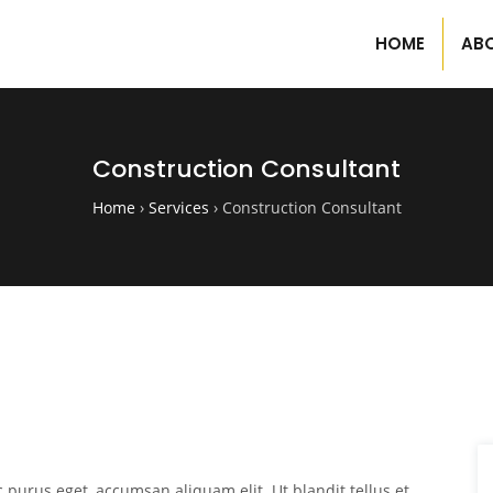
HOME
AB
Construction Consultant
Home
›
Services
›
Construction Consultant
 purus eget, accumsan aliquam elit. Ut blandit tellus et