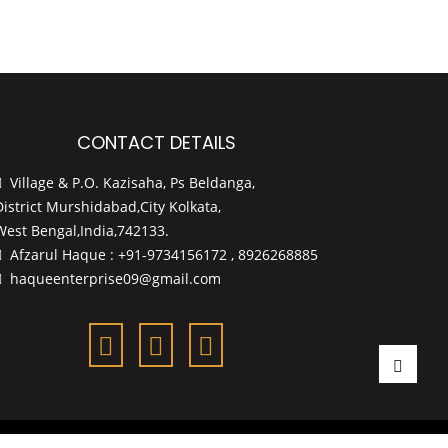
CONTACT DETAILS
Village & P.O. Kazisaha, Ps Beldanga,
District Murshidabad,City Kolkata,
West Bengal,India,742133.
Afzarul Haque : +91-9734156172 , 8926268885
haqueenterprise09@gmail.com