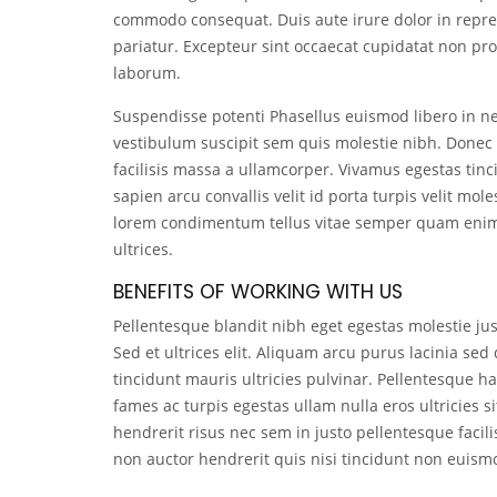
commodo consequat. Duis aute irure dolor in reprehe
pariatur. Excepteur sint occaecat cupidatat non proi
laborum.
Suspendisse potenti Phasellus euismod libero in 
vestibulum suscipit sem quis molestie nibh. Donec 
facilisis massa a ullamcorper. Vivamus egestas tinci
sapien arcu convallis velit id porta turpis velit mol
lorem condimentum tellus vitae semper quam enim 
ultrices.
BENEFITS OF WORKING WITH US
Pellentesque blandit nibh eget egestas molestie just
Sed et ultrices elit. Aliquam arcu purus lacinia s
tincidunt mauris ultricies pulvinar. Pellentesque h
fames ac turpis egestas ullam nulla eros ultricies
hendrerit risus nec sem in justo pellentesque faci
non auctor hendrerit quis nisi tincidunt non euism