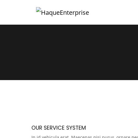
OUR SERVICE SYSTEM
In id vehicula erat. Maecenas nisi purus, ornare nec