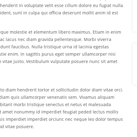
nderit in voluptate velit esse cillum dolore eu fugiat nulla
dent, sunt in culpa qui officia deserunt mollit anim id est
neque molestie et elementum libero maximus. Etiam in enim
ac lacus nec diam gravida pellentesque. Morbi viverra
dunt faucibus. Nulla tristique urna id lacinia egestas
estie enim. In sagittis purus eget semper ullamcorper nisi
vitae justo. Vestibulum vulputate posuere nunc sit amet
o diam hendrerit tortor et sollicitudin dolor diam vitae orci.
ed diam quis ullamcorper venenatis sem. Vivamus aliquam
abitant morbi tristique senectus et netus et malesuada
 sit amet nonummy id imperdiet feugiat peded lectus mollis
lisis imperdiet imperdiet orciunc nec neque leo dolor tempus
od vitae posuere.