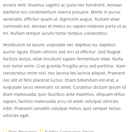
ornare velit. Vivamus sagittis ac justo nec hendrerit. Aenean
eleifend nisi condimentum viverra posuere. Morbi in purus
venenatis, efficitur quam ut, dignissim augue. Nullam vitae
commodo est. Aenean et metus eu sapien molestie porta ut ac
mi. Nullam tempor iaculis tortor tempus consectetur.
Vestibulum ex ipsum, vulputate nec dapibus eu, dapibus
auctor ligula. Etiam ultrices sed orci ut efficitur. Sed feugiat
facilisis lectus, vitae tincidunt sapien fermentum vitae. Nulla
non tortor enim. Cras gravida fringilla arcu sed porttitor. Nam
consectetur enim nisl, nec lacinia leo lacinia aliquet. Praesent
nec elit et felis placerat luctus. Etiam bibendum est erat, a
vulputate lacus venenatis sit amet. Curabitur dictum ipsum id
diam malesuada, quis faucibus ante maximus. Aliquam tellus
sapien, facilisis malesuada arcu sit amet, volutpat ultricies
nibh. Praesent convallis volutpat metus, quis semper lectus
ultricies eget.
Paint
,
Renovation
Building
,
Construction
,
Desing