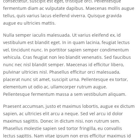
consectetur, suscipit est eget, tristique orci. Pellentesque
fermentum diam ac vulputate dapibus. Maecenas mollis augue
tellus, quis varius lacus eleifend viverra. Quisque gravida
augue eu ultricies mattis.
Nulla semper iaculis malesuada. Ut varius eleifend ex, id
vestibulum est blandit eget. In in quam lacinia, feugiat lectus
vel, tincidunt nunc. In porttitor sapien semper condimentum
vehicula. Cras feugiat non leo blandit venenatis. Sed faucibus
nunc nec nisl blandit semper. Maecenas id efficitur libero,
pulvinar ultricies nisl. Phasellus efficitur orci malesuada,
placerat nunc sit amet, suscipit urna. Pellentesque ex tortor,
elementum ut odio ac, ullamcorper rutrum augue.
Pellentesque fermentum massa a sem vestibulum aliquam.
Praesent accumsan, justo et maximus lobortis, augue ex dictum
sapien, ac ultricies elit arcu a neque. Sed vel arcu id dolor
maximus sagittis. Donec in dictum nisi, non rutrum sem.
Phasellus molestie sapien sed tortor fringilla, eu convallis
lectus sagittis. Nam vitae ipsum non eros efficitur maximus id