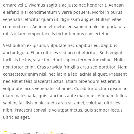
ornare velit. Vivamus sagittis ac justo nec hendrerit. Aenean
eleifend nisi condimentum viverra posuere. Morbi in purus
venenatis, efficitur quam ut, dignissim augue. Nullam vitae
commodo est. Aenean et metus eu sapien molestie porta ut ac
mi. Nullam tempor iaculis tortor tempus consectetur.
Vestibulum ex ipsum, vulputate nec dapibus eu, dapibus
auctor ligula. Etiam ultrices sed orci ut efficitur. Sed feugiat
facilisis lectus, vitae tincidunt sapien fermentum vitae. Nulla
non tortor enim. Cras gravida fringilla arcu sed porttitor. Nam
consectetur enim nisl, nec lacinia leo lacinia aliquet. Praesent
nec elit et felis placerat luctus. Etiam bibendum est erat, a
vulputate lacus venenatis sit amet. Curabitur dictum ipsum id
diam malesuada, quis faucibus ante maximus. Aliquam tellus
sapien, facilisis malesuada arcu sit amet, volutpat ultricies
nibh. Praesent convallis volutpat metus, quis semper lectus
ultricies eget.
Interior
,
Interior Design
Interior