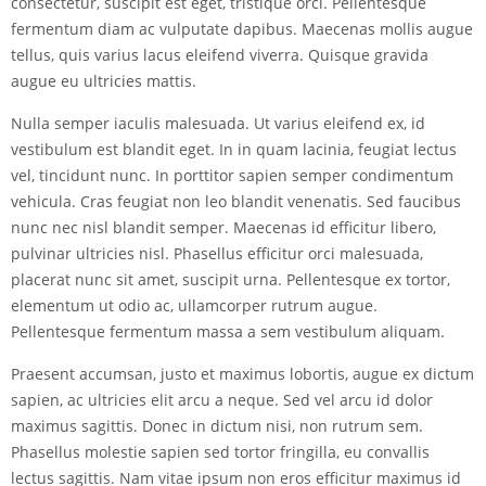
consectetur, suscipit est eget, tristique orci. Pellentesque
fermentum diam ac vulputate dapibus. Maecenas mollis augue
tellus, quis varius lacus eleifend viverra. Quisque gravida
augue eu ultricies mattis.
Nulla semper iaculis malesuada. Ut varius eleifend ex, id
vestibulum est blandit eget. In in quam lacinia, feugiat lectus
vel, tincidunt nunc. In porttitor sapien semper condimentum
vehicula. Cras feugiat non leo blandit venenatis. Sed faucibus
nunc nec nisl blandit semper. Maecenas id efficitur libero,
pulvinar ultricies nisl. Phasellus efficitur orci malesuada,
placerat nunc sit amet, suscipit urna. Pellentesque ex tortor,
elementum ut odio ac, ullamcorper rutrum augue.
Pellentesque fermentum massa a sem vestibulum aliquam.
Praesent accumsan, justo et maximus lobortis, augue ex dictum
sapien, ac ultricies elit arcu a neque. Sed vel arcu id dolor
maximus sagittis. Donec in dictum nisi, non rutrum sem.
Phasellus molestie sapien sed tortor fringilla, eu convallis
lectus sagittis. Nam vitae ipsum non eros efficitur maximus id